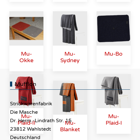
Mu-
Mu-
Mu-Bo
Okke
Sydney
Mufflon
Strickwarenfabrik
Die Masche
Mu-
Mu-
Dr. Herm.-Lindrath Str. 15
Plaid-II
Mu-
Plaid-I
Blanket
23812 Wahlstedt
Deutschland