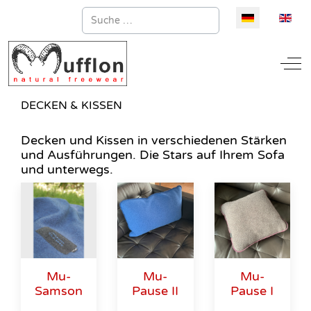
Suchen
Sprache auswä
Off
DECKEN & KISSEN
Decken und Kissen in verschiedenen Stärken
und Ausführungen. Die Stars auf Ihrem Sofa
und unterwegs.
Mu-
Mu-
Mu-
Samson
Pause I
Pause II