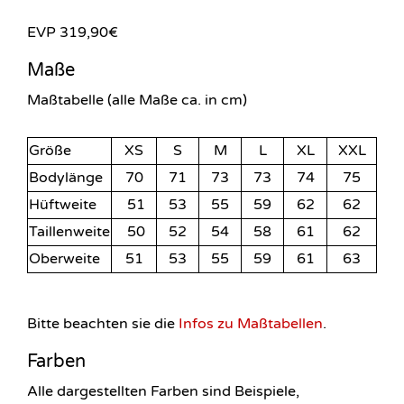
EVP 319,90€
Maße
Maßtabelle (alle Maße ca. in cm)
Größe
XS
S
M
L
XL
XXL
Bodylänge
70
71
73
73
74
75
Hüftweite
51
53
55
59
62
62
Taillenweite
50
52
54
58
61
62
Oberweite
51
53
55
59
61
63
Bitte beachten sie die
Infos zu Maßtabellen
.
Farben
Alle dargestellten Farben sind Beispiele,