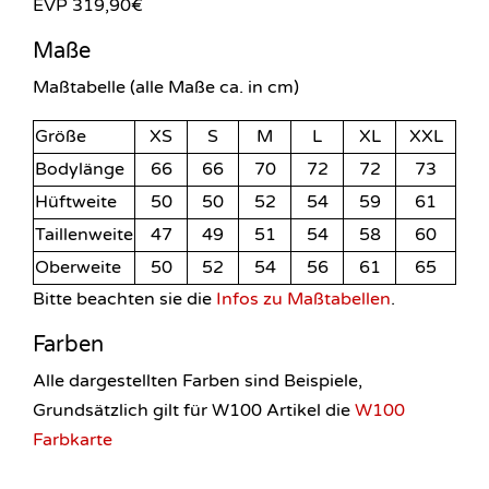
EVP 319,90€
Maße
Maßtabelle (alle Maße ca. in cm)
Größe
XS
S
M
L
XL
XXL
Bodylänge
66
66
70
72
72
73
Hüftweite
50
50
52
54
59
61
Taillenweite
47
49
51
54
58
60
Oberweite
50
52
54
56
61
65
Bitte beachten sie die
Infos zu Maßtabellen
.
Farben
Alle dargestellten Farben sind Beispiele,
Grundsätzlich gilt für W100 Artikel die
W100
Farbkarte