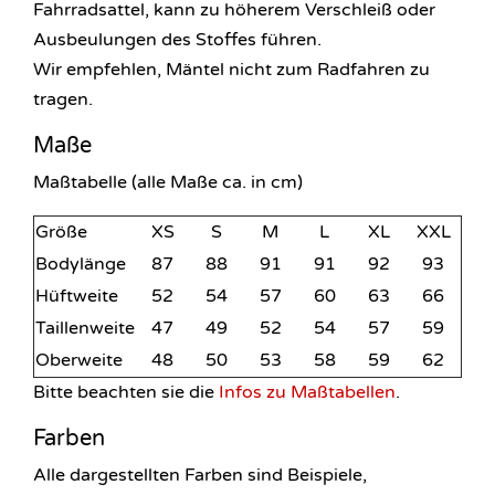
Fahrradsattel, kann zu höherem Verschleiß oder
Ausbeulungen des Stoffes führen.
Wir empfehlen, Mäntel nicht zum Radfahren zu
tragen.
Maße
Maßtabelle (alle Maße ca. in cm)
Größe
XS
S
M
L
XL
XXL
Bodylänge
87
88
91
91
92
93
Hüftweite
52
54
57
60
63
66
Taillenweite
47
49
52
54
57
59
Oberweite
48
50
53
58
59
62
Bitte beachten sie die
Infos zu Maßtabellen
.
Farben
Alle dargestellten Farben sind Beispiele,