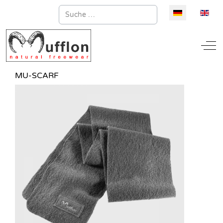
Suchen
Sprache auswä
Off
MU-SCARF